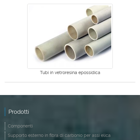
Tubi in vetroresina epossidica
Prodotti
Componenti
Supporto esterno in fibra di carbonio per assi elica