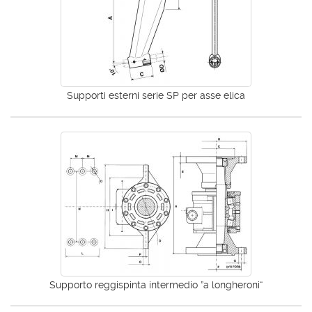
Supporti esterni serie SP per asse elica
Supporto reggispinta intermedio ”a longheroni“