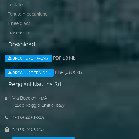
Testate
Tenute meccaniche
Linee d'assi
Trasmissioni
Download
PDF 1.8 Mb
BROCHURE ITA-ENG
PDF 526.8 Kb
BROCHURE FRA-DEU
Reggiani Nautica Srl
Via Boccioni, 9/A
42100 Reggio Emilia, Italy
+39 0522 513315
+39 0522 513253