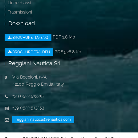
Linee d'assi
Trasmissioni
Download
PDF 1.8 Mb
BROCHURE ITA-ENG
PDF 526.8 Kb
BROCHURE FRA-DEU
Reggiani Nautica Srl
Via Boccioni, 9/A
42100 Reggio Emilia, Italy
+39 0522 513315
+39 0522 513253
reggiani.nautica@renautica.com