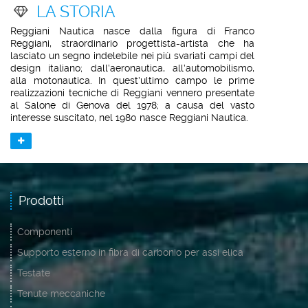
LA STORIA
Reggiani Nautica nasce dalla figura di Franco
Reggiani, straordinario progettista-artista che ha
lasciato un segno indelebile nei più svariati campi del
design italiano; dall’aeronautica, all’automobilismo,
alla motonautica. In quest’ultimo campo le prime
realizzazioni tecniche di Reggiani vennero presentate
al Salone di Genova del 1978; a causa del vasto
interesse suscitato, nel 1980 nasce Reggiani Nautica.
Prodotti
Componenti
Supporto esterno in fibra di carbonio per assi elica
Testate
Tenute meccaniche