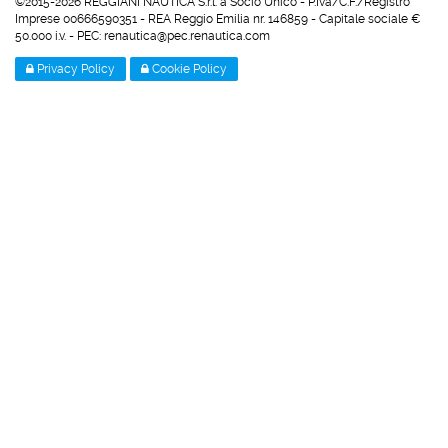
©2015-2026 REGGIANI NAUTICA S.r.l. a Socio Unico - P.Iva/C.F./Registro
Imprese 00666590351 - REA Reggio Emilia nr. 146859 - Capitale sociale €
50.000 i.v. - PEC: renautica@pec.renautica.com
Privacy Policy
Cookie Policy