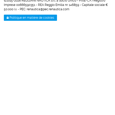
©2015-2026 REGGIANI NAUTICA S.r.l. a Socio Unico - P.Iva/C.F./Registro
Imprese 00666590351 - REA Reggio Emilia nr. 146859 - Capitale sociale €
50.000 i.v. - PEC: renautica@pec.renautica.com
Politique en matière de cookies