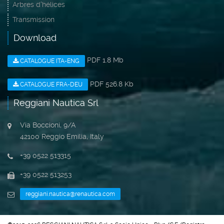
Arbres d'hélices
Transmission
Download
PDF 1.8 Mb
CATALOGUE ITA-ENG
PDF 526.8 Kb
CATALOGUE FRA-DEU
Reggiani Nautica Srl
Via Boccioni, 9/A
42100 Reggio Emilia, Italy
+39 0522 513315
+39 0522 513253
reggiani.nautica@renautica.com