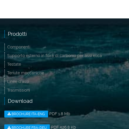
Prodotti
Componenti
Supporto esterno in fibra di carbonio per assi elica
Testate
Tenute meccaniche
Linee d'assi
Trasmissioni
Download
PDF 1.8 Mb
BROCHURE ITA-ENG
PDF 526.8 Kb
BROCHURE FRA-DEU