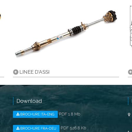
LINEE D'ASSI
Download
PDF 1.8 Mb
BROCHURE ITA-ENG
PDF 526.8 Kb
BROCHURE FRA-DEU